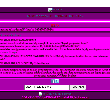
BLOG
WAPMASTER
BERBAGI FILE
IKLAN
IKLAN
pasang iklan disini??? Sms ke 085850853926!
pak penjualan kami
NERIMA PEMESANAN TEMA
contoh tema bisa di download dg mengklik link judul "lapak penjualan kami"
biaya melalui transfer pulsa sebesar Rp 4.000, hubungi 085850853926
tema bisa menggunakan foto anda, maksimal 5 foto. Kirim foto melalui fb, dg mentag/menandai
a!
akun fb saya
ERIMA PEMBUATAN WAP/WEB/BLOG: 5rb-20rb dg beberapa fasilitas keren, dan beberapa
ain!
ERIMA IKLAN DI SINI Rp.2ribu/6bulan
a untuk menjadi di depan adalah memulai sekarang. Jika memulai sekarang, tahun depan Anda 
hu banyak hal, yang sekarang tidak diketahui, dan Anda tak akan mengetahui masa depan jika A
menunggu-nunggu.~William Feather
COPYRIGHT © by:INDOAREA and All Right Reserved