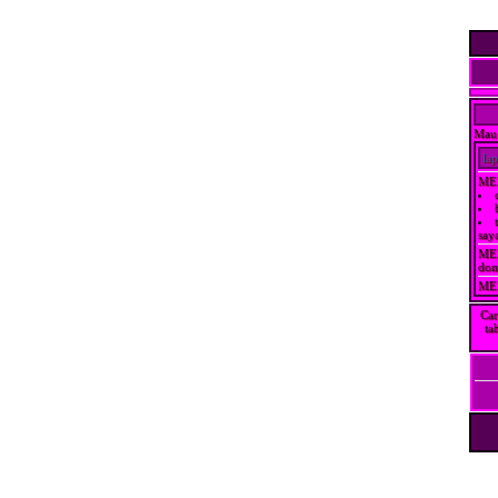
Mau 
la
ME
say
MEN
dom
MEN
Car
ta