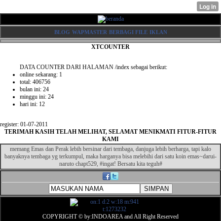
BLOG
WAPMASTER
BERBAGI FILE
IKLAN
XTCOUNTER
DATA COUNTER DARI HALAMAN /index sebagai berikut:
online sekarang: 1
total: 406756
bulan ini: 24
minggu ini: 24
hari ini: 12
register: 01-07-2011
TERIMAH KASIH TELAH MELIHAT, SELAMAT MENIKMATI FITUR-FITUR
KAMI
memang Emas dan Perak lebih bersinar dari tembaga, danjuga lebih berharga, tapi kalo
banyaknya tembaga yg terkumpul, maka harganya bisa melebihi dari satu koin emas~darui-
naruto chapt529, #ingat! Bersatu kita teguh#
COPYRIGHT © by:INDOAREA and All Right Reserved