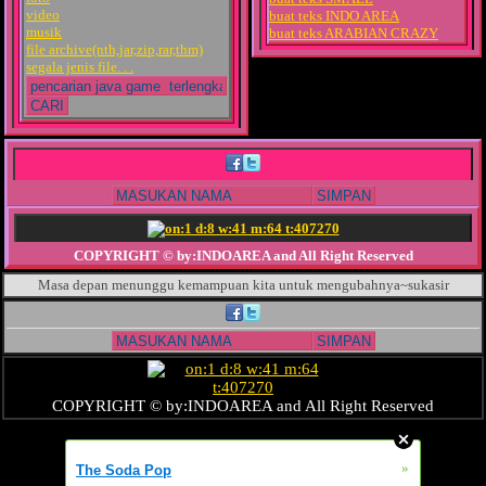
video
buat teks INDO AREA
musik
buat teks ARABIAN CRAZY
file archive(nth,jar,zip,rar,thm)
segala jenis file. . .
COPYRIGHT © by:INDOAREA and All Right Reserved
Masa depan menunggu kemampuan kita untuk mengubahnya~sukasir
COPYRIGHT © by:INDOAREA and All Right Reserved
»
The Soda Pop