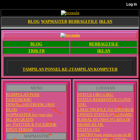
BLOG
WAPMASTER
BERBAGI FILE
IKLAN
BLOG
BERBAGI FILE
TRIK FB
IKLAN
TAMPILAN PONSEL KE-2
TAMPILAN KOMPUTER
MENU
LAYANAN
KUMPULAN PUISI
STATUS LIKU-LIKU.
GUESTBOOK!
STATUS BERBENTUK I LOVE
DOWNLOAD EBOOK JAVA!
YOU.
BLOG
LIHAT PROFILE FACEBOOKER
WAPMASTER for your site
UPDATE STATUS @VIA KAMU
IKLAN GRATIS
RAMALAN JAWA YG BISA DI
my TWITTER &
FACEBOOK
SHARE KE FB.
SITUS TEMAN
STATUS VIA
#AKTIF# buat status icons di fb
WAPMASTER
STATUS BELANG BUTTON-