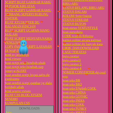
SCRIPT BUAT GAMBAR KAMU
BIRU-ABU
DI POJOK KIRI ATAS.
STATUS BELANG BIRU-ABU
BUAT SCRIPT GAMBAR KAMU
STATUS DALAM
TERBANG SEPERTI BURUNG
KOLOM+biru+buton
TWITER.
STATUS STREAM
BUAT XTCOUNTER DG
STATUS BUTON
HALAMAN RINCIAN
buat status STATUSTYLE
BUAT SCRIPT UCAPAN SIANG
buat statusbiru
MALAM
CODE icon di fb#error
BUAT SCRIPT MENYAPA NAMA
kamus online secara kalimat
PENGUNJUNG
kamus online dg banyak kata
COPY PASTE SCRIPT LAYANAN
LIRIK, DAN DOWNLOAD
DI WAP INI
LAGU TERATAS
html to javascript
logo creator
html viewer
logo creator3
buat script teks berubah-ubah
logo creator 2
buat script teks berubah tiap
logo creator 4
jamnya/ALERT
NOMER CONVERTER dg cool
buat sendiri script hujan salju dg
text
gambarmu
buat teks BB
buat sendiri script gambar yg slalu
buat teks BB2
berubah-ubah
buat teks ENglish COOL
html source viewer
buat teks CHINA
BUAT CSS BLOG XTGEM
buat teks GOTHIC
SENDIRI
buat teks INDIA
KUMPULAN CSS
buat teks COOL
DOWNLOADS
buat teks FUNKY
foto
buat teks SMALL